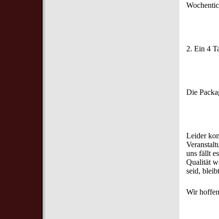
Wochentick
2. Ein 4 T
Die Packag
Leider kom
Veranstalt
uns fällt 
Qualität w
seid, blei
Wir hoffen