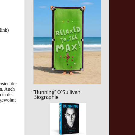
link)
osten der
en. Auch
"Running" O'Sullivan
n in der
Biographie
 gewohnt