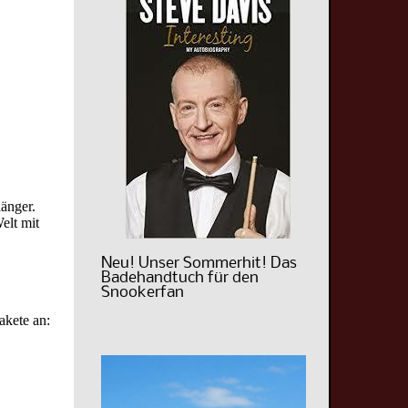
länger.
elt mit
Neu! Unser Sommerhit! Das
Badehandtuch für den
Snookerfan
akete an: