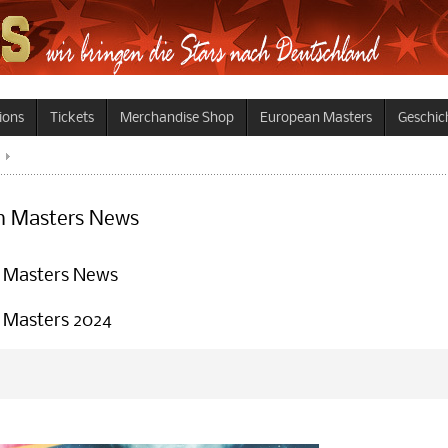
ions
Tickets
Merchandise Shop
European Masters
Geschich
 Masters News
 Masters News
Masters 2024