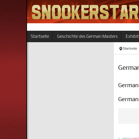
Startseite
Geschichte des German Masters
Exhibit
Startseite
German
German
German 