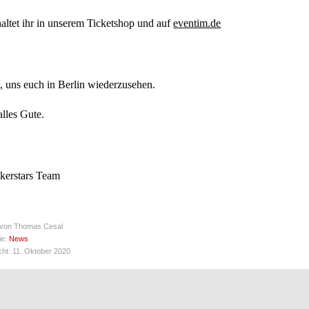
haltet ihr in unserem Ticketshop und auf
eventim.de
, uns euch in Berlin wiederzusehen.
alles Gute.
kerstars Team
 von
Thomas Cesal
ie:
News
icht: 11. Oktober 2020