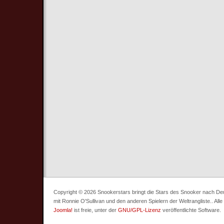
Copyright © 2026 Snookerstars bringt die Stars des Snooker nach Deuts
mit Ronnie O'Sullivan und den anderen Spielern der Weltrangliste.. All
Joomla!
ist freie, unter der
GNU/GPL-Lizenz
veröffentlichte Software.