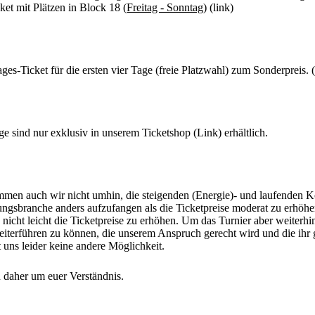
et mit Plätzen in Block 18 (
Freitag - Sonntag
) (link)
ages-Ticket für die ersten vier Tage (freie Platzwahl) zum Sonderpreis. (
e sind nur exklusiv in unserem Ticketshop (Link) erhältlich.
men auch wir nicht umhin, die steigenden (Energie)- und laufenden K
ungsbranche anders aufzufangen als die Ticketpreise moderat zu erhöh
es nicht leicht die Ticketpreise zu erhöhen. Um das Turnier aber weiterhi
eiterführen zu können, die unserem Anspruch gerecht wird und die ihr
bt uns leider keine andere Möglichkeit.
 daher um euer Verständnis.