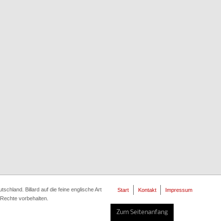
chland. Billard auf die feine englische Art
Start
Kontakt
Impressum
e Rechte vorbehalten.
Zum Seitenanfang