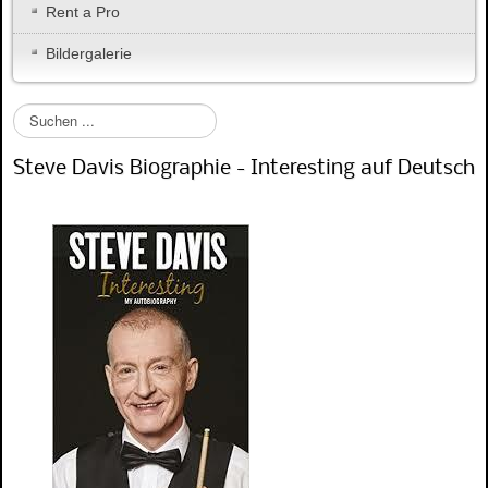
Rent a Pro
Bildergalerie
S
u
c
Steve Davis Biographie - Interesting auf Deutsch
h
e
n
.
.
.